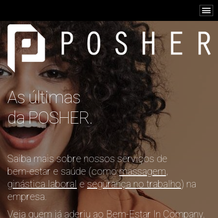
As últimas
da POSHER.
Saiba mais sobre nossos serviços de
bem-estar e saúde (como
massagem
,
ginástica laboral
e
segurança no trabalho
) na
empresa.
Veja quem já aderiu ao Bem-Estar In Company.