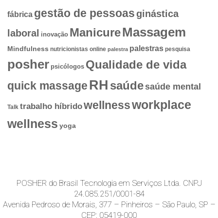
gestão de pessoas
ginástica
fábrica
Massagem
Manicure
laboral
inovação
palestras
Mindfulness
nutricionistas
online
pesquisa
palestra
posher
Qualidade de vida
psicólogos
RH
quick massage
saúde
saúde mental
workplace
wellness
trabalho híbrido
Talk
wellness
yoga
POSHER do Brasil Tecnologia em Serviços Ltda. CNPJ
24.085.251/0001-84
Avenida Pedroso de Morais, 377 – Pinheiros – São Paulo, SP –
CEP: 05419-000