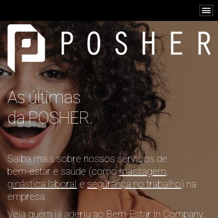
As últimas
da POSHER.
Saiba mais sobre nossos serviços de
bem-estar e saúde (como
massagem
,
ginástica laboral
e
segurança no trabalho
) na
empresa.
Veja quem já aderiu ao Bem-Estar In Company.