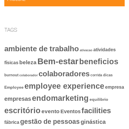
TAGS
ambiente de trabalho
atividades
ativacao
Bem-estar
beneficios
beleza
físicas
colaboradores
dicas
burnout
corrida
colaborador
employee experience
empresa
Employee
endomarketing
empresas
equilibrio
escritório
facilities
evento
Eventos
gestão de pessoas
ginástica
fábrica