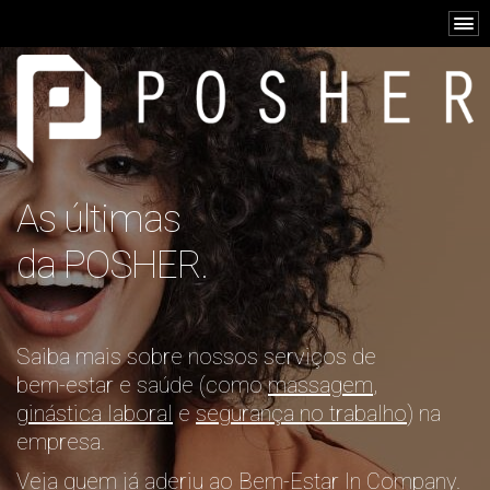
As últimas
da POSHER.
Saiba mais sobre nossos serviços de
bem-estar e saúde (como
massagem
,
ginástica laboral
e
segurança no trabalho
) na
empresa.
Veja quem já aderiu ao Bem-Estar In Company.