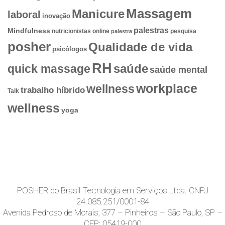
Massagem
Manicure
laboral
inovação
palestras
Mindfulness
nutricionistas
online
pesquisa
palestra
posher
Qualidade de vida
psicólogos
RH
quick massage
saúde
saúde mental
workplace
wellness
trabalho híbrido
Talk
wellness
yoga
POSHER do Brasil Tecnologia em Serviços Ltda. CNPJ
24.085.251/0001-84
Avenida Pedroso de Morais, 377 – Pinheiros – São Paulo, SP –
CEP: 05419-000