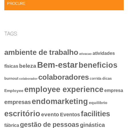
TAGS
ambiente de trabalho
atividades
ativacao
Bem-estar
beneficios
beleza
físicas
colaboradores
dicas
burnout
corrida
colaborador
employee experience
empresa
Employee
endomarketing
empresas
equilibrio
escritório
facilities
evento
Eventos
gestão de pessoas
ginástica
fábrica