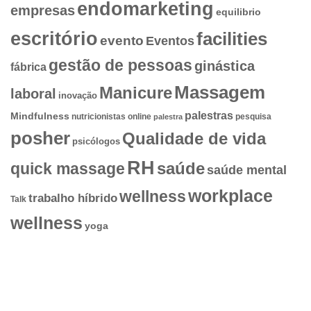
endomarketing
empresas
equilibrio
escritório
facilities
evento
Eventos
gestão de pessoas
ginástica
fábrica
Massagem
Manicure
laboral
inovação
palestras
Mindfulness
nutricionistas
online
pesquisa
palestra
posher
Qualidade de vida
psicólogos
RH
quick massage
saúde
saúde mental
workplace
wellness
trabalho híbrido
Talk
wellness
yoga