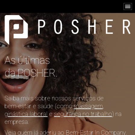
As últimas
da POSHER.
Saiba mais sobre nossos serviços de
bem-estar e saúde (como
massagem
,
ginástica laboral
e
segurança no trabalho
) na
empresa.
Veja quem já aderiu ao Bem-Estar In Company.