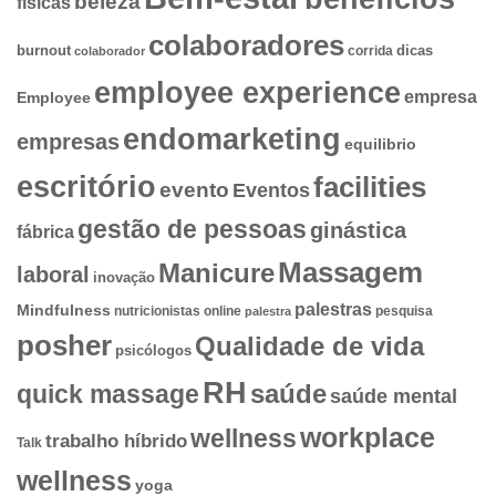
beleza
físicas
colaboradores
dicas
burnout
corrida
colaborador
employee experience
empresa
Employee
endomarketing
empresas
equilibrio
escritório
facilities
evento
Eventos
gestão de pessoas
ginástica
fábrica
Massagem
Manicure
laboral
inovação
palestras
Mindfulness
nutricionistas
online
pesquisa
palestra
posher
Qualidade de vida
psicólogos
RH
quick massage
saúde
saúde mental
workplace
wellness
trabalho híbrido
Talk
wellness
yoga