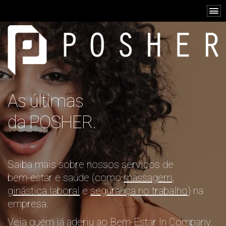
As últimas
da POSHER.
Saiba mais sobre nossos serviços de
bem-estar e saúde (como
massagem
,
ginástica laboral
e
segurança no trabalho
) na
empresa.
Veja quem já aderiu ao Bem-Estar In Company.